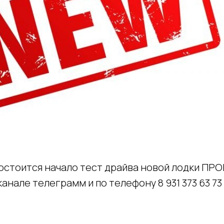
 состоится начало тест драйва новой лодки ПР
анале телеграмм и по телефону 8 931 373 63 73