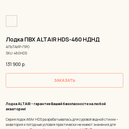
Лодка ПВХ ALTAIR HDS-460 НДНД
АЛЬТАИР-ПРО
SKU:
460HDS
131 900
р.
ЗАКАЗАТЬ
Лодка ALTAIR – гарантия Вашей безопасности на любой
акватории!
Серия лодок AltAir HDS разрабатывалась для суровой водной стихии –
акватория и погодные условия практически не имеют значения для