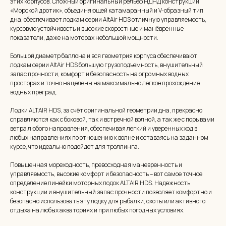
этих корпусов. Сложный оригинальный рельеф НДНД конструкции
«Морской дротик», объединяющей катамаранный и V-образный тип
дна, обеспечивает лодкам серии AltAir HDS отличную управляемость,
курсовую устойчивость и высокие скоростные и манёвренные
показатели, даже на моторах небольшой мощности.
Большой диаметр баллона и вся геометрия корпуса обеспечивают
лодкам серии AltAir HDS большую грузоподъемность, внушительный
запас прочности, комфорт и безопасность на огромных водных
просторах и точно нацелены на максимально легкое прохождение
водных преград.
Лодки ALTAIR HDS, за счёт оригинальной геометрии дна, прекрасно
справляются как с боковой, так и встречной волной, а так же с порывами
ветра любого направления, обеспечивая легкий и уверенных ход в
любых направлениях по отношению к волне и оставаясь на заданном
курсе, что идеально подойдет для троллинга.
Повышенная мореходность, превосходная маневренность и
управляемость, высокие комфорт и безопасность – вот самое точное
определение линейки моторных лодок ALTAIR HDS. Надежность
конструкции и внушительный запас прочности позволяет комфортно и
безопасно использовать эту лодку для рыбалки, охоты или активного
отдыха на любых акваториях и при любых погодных условиях.