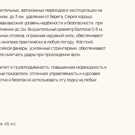
лительных, автономных переходов и эксплуатации на
ом, до 3 км, удалении от берега. Серия хорошо
вав высокий уровень надёжности и безопасности, при
волнении до 2м. Внушительный диаметр баллона 0,6 м,
ных отсеков, огромные надувной киль, обеспечивают
ь экипажа практически в любую погоду. Жёсткий,
тойкой фанеры, усиленный стрингерами, обеспечивают
яя смягчать удары при прохождении волн.
окпит и грузоподъёмность, повышенная мореходность и
ные показатели, отличная управляемость и курсовая
тно и безопасно использовать эту лодку на любых
 45 л.с.