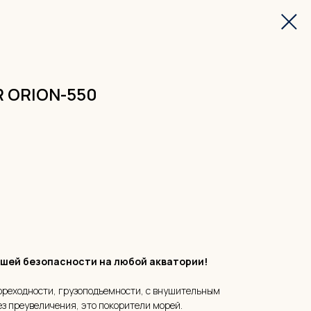
R ORION-550
ашей безопасности на любой акватории!
ореходности, грузоподъемности, с внушительным
ез преувеличения, это покорители морей.