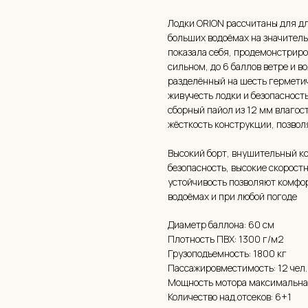
Лодки ORION рассчитаны для д
больших водоёмах на значительн
показала себя, продемонстриро
сильном, до 6 баллов ветре и 
разделённый на шесть герметич
живучесть лодки и безопасност
сборный пайол из 12 мм влагос
жёсткость конструкции, позвол
Высокий борт, внушительный к
безопасность, высокие скорост
устойчивость позволяют комфор
водоёмах и при любой погоде
Диаметр баллона: 60 см
Плотность ПВХ: 1300 г/м2
Грузоподъемность: 1800 кг
Пассажировместимость: 12 чел.
Мощность мотора максимальная:
Количество над.отсеков: 6+1