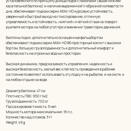
установленного по принципу днища лодок с пайолами (выше нижней
касательной баллона) и наличие выраженной V-образной килеватости
дна, обеспечивает лодкам серии AltAir HD курсовую устойчивость,
уверенный и быстрый выход на глиссирование, отличную
управляемость и остойчивость, «мягкий» и чёткий отзыв на поворот
румпеля мотора на любой угол при изменении траектории движения.
Баллоны лодки, дополнительно оснащённые фальшбортом
обеспечивают лодкам серии AltAir HD ФБ просторный кокпит с высоким
бортом, большую грузоподъемность и дополнительный комфорт и
безопасность на огромных водных просторах.
Высокая динамика, предсказуемость управления, надежность и
высокая безопасность, малый вес и лёгкость приведения в рабочее
состояние позволяют использовать эту лодку и на рыбалке, и на охоте, и
на любом отдыхе на воде.
Диаметр баллона: 47 см
Плотность ПВХ: 950 г/м2
Грузоподъемность: 700 кг
Пассажировместимость: 5 чел.
Мощность мотора максимальная: 18 л.с.
Количество над.отсеков: 3+1
Weight: 49 g