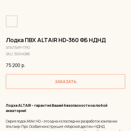
Лодка ПВХ ALTAIR HD-360 ФБ НДНД
АЛЬТАИР-ПРО
SKU:
360HDФБ
75 200
р.
ЗАКАЗАТЬ
Лодка ALTAIR – гарантия Вашей безопасности на любой
акватории!
Серия лодок AltAir HD – это одна из последних разработок компании
Альтаир-Про. Особая конструкция «Морской дротик» НДНД,