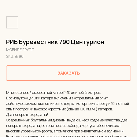
РИБ Буревестник 790 Центурион
МОБИЛЕ ГРУПП
SKU:
B790
ЗАКАЗАТЬ
Многоцелевой скоростной катер РИБ длиной 8 метров.
В основу концепции катера включены экстремальный опыт
действующих чемпионов мира по водно-моторному спорту и 10-летний
опыт постройки высокоскоростных (свыше 100 км./ч.) катеров.
Два поперечных редана!
Современный брутальный дизайн, выдающиеся ходовые качества, два
поперечных редана, острые носовые обводы корпуса, обеспечивают
высокий уровень комфорта, в том числе при значительном волнении.
Возможны различные варианты компоновки: с гальюном и небольшим